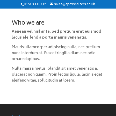
0151 933 8737
sales@apexshelters.co.uk
Who we are
Aenean vel nisl ante. Sed pretium erat euismod
lacus eleifend a porta mauris venenatis.
Mauris ullamcorper adipiscing nulla, nec pretium
nunc interdum at. Fusce fringilla diam nec odio
ornare dapibus.
Nulla massa metus, blandit sit amet venenatis a,
placerat non quam. Proin lectus ligula, lacinia eget
eleifend vitae, sollicitudin at lorem.